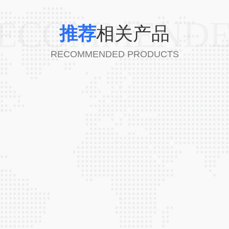
ECOMMEND
推荐
相关产品
RECOMMENDED PRODUCTS